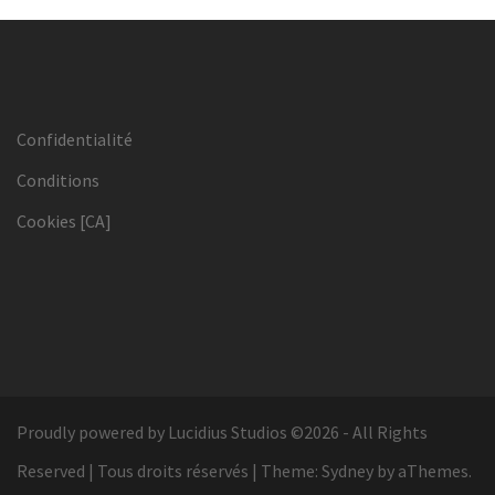
Confidentialité
Conditions
Cookies [CA]
Proudly powered by Lucidius Studios ©2026 - All Rights
Reserved | Tous droits réservés
|
Theme:
Sydney
by aThemes.